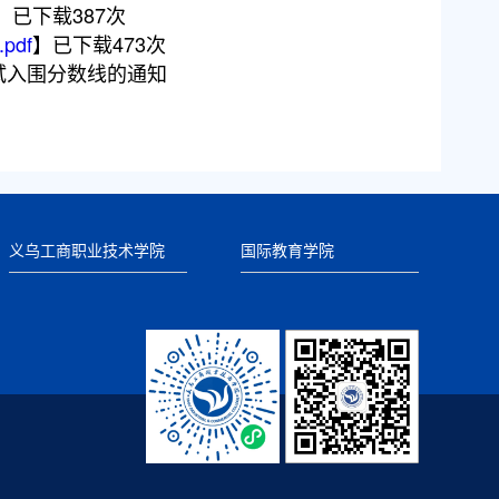
】已下载
387
次
df
】已下载
473
次
试入围分数线的通知
义乌工商职业技术学院
国际教育学院