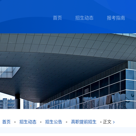
首页
招生动态
报考指南
首页
-
招生动态
-
招生公告
-
高职提前招生
-
正文
>